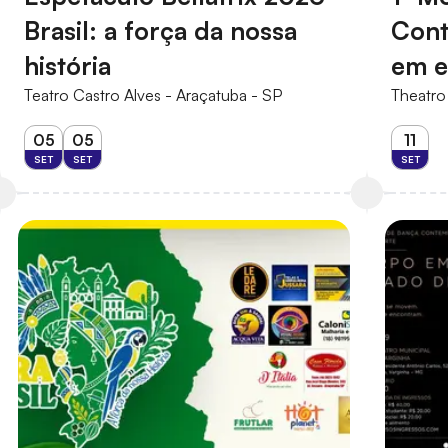
Brasil: a força da nossa
Cont
história
em e
Teatro Castro Alves - Araçatuba - SP
Theatro
05
05
11
SET
SET
SET