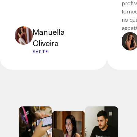
profis
torno
no qu
espetá
Manuella
Oliveira
EARTE